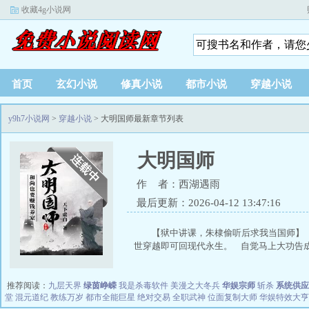
收藏4g小说网
首页
玄幻小说
修真小说
都市小说
穿越小说
y9h7小说网
>
穿越小说
> 大明国师最新章节列表
大明国师
作 者：西湖遇雨
最后更新：2026-04-12 13:47:16
【狱中讲课，朱棣偷听后求我当国师】
世穿越即可回现代永生。 自觉马上大功告成.
推荐阅读：
九层天界
绿茵峥嵘
我是杀毒软件
美漫之大冬兵
华娱宗师
斩杀
系统供应
堂
混元道纪
教练万岁
都市全能巨星
绝对交易
全职武神
位面复制大师
华娱特效大亨