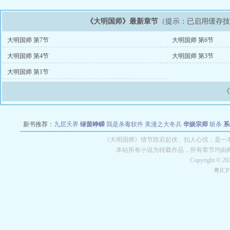
《大明国师》最新章节
（提示：已启用缓存
大明国师 第7节
大明国师 第6节
大明国师 第4节
大明国师 第3节
大明国师 第1节
新书推荐：
九层天界
绿茵峥嵘
我是杀毒软件
美漫之大冬兵
华娱宗师
斩杀
系
空城
战争天堂
混元道纪
教练万岁
都市全能巨星
绝对交易
全职武神
位面复制
《大明国师》情节跌宕起伏、扣人心弦，是一本
本站所有小说为转载作品，所有章节均由
Copyright © 2
粤IC