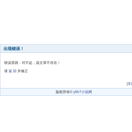
出现错误！
错误原因：对不起，该文章不存在！
请
返 回
并修正
[
关
版权所有©
y9h7小说网