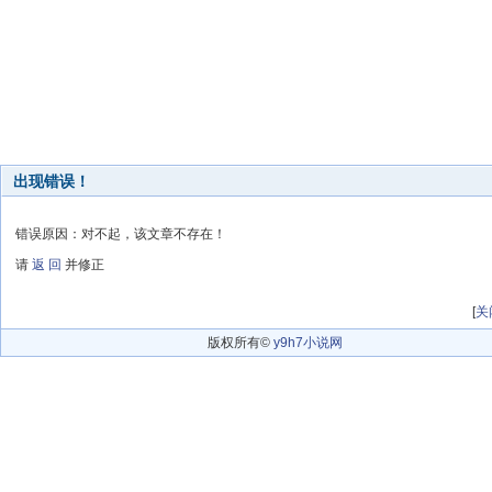
出现错误！
错误原因：对不起，该文章不存在！
请
返 回
并修正
[
关
版权所有©
y9h7小说网