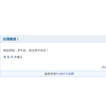
出现错误！
错误原因：对不起，该文章不存在！
请
返 回
并修正
[
关
版权所有©
y9h7小说网