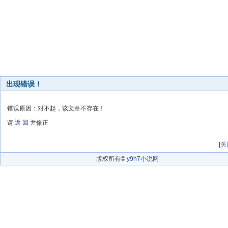
出现错误！
错误原因：对不起，该文章不存在！
请
返 回
并修正
[
关
版权所有©
y9h7小说网