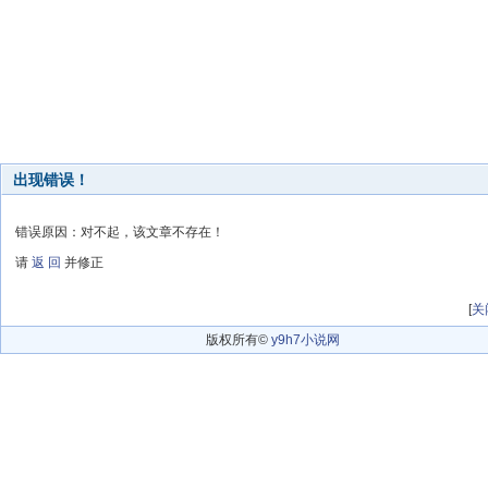
出现错误！
错误原因：对不起，该文章不存在！
请
返 回
并修正
[
关
版权所有©
y9h7小说网