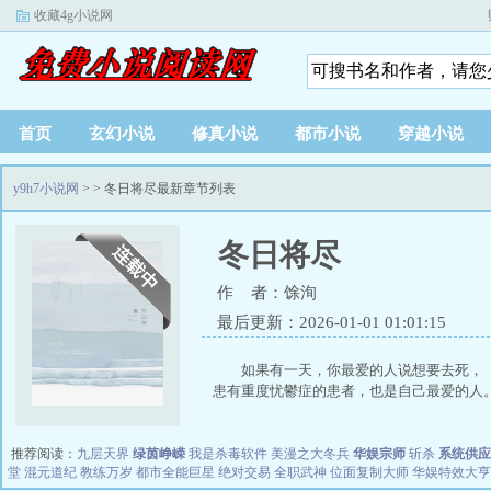
收藏4g小说网
首页
玄幻小说
修真小说
都市小说
穿越小说
y9h7小说网
>
> 冬日将尽最新章节列表
冬日将尽
作 者：馀洵
最后更新：2026-01-01 01:01:15
如果有一天，你最爱的人说想要去死，
患有重度忧鬱症的患者，也是自己最爱的人。.
推荐阅读：
九层天界
绿茵峥嵘
我是杀毒软件
美漫之大冬兵
华娱宗师
斩杀
系统供应
堂
混元道纪
教练万岁
都市全能巨星
绝对交易
全职武神
位面复制大师
华娱特效大亨