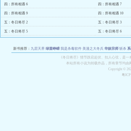
四：所有相遇 6
四：所有相遇 7
四：所有相遇 9
四：所有相遇 10
五：冬日将尽 2
五：冬日将尽 3
五：冬日将尽 5
五：冬日将尽 6
新书推荐：
九层天界
绿茵峥嵘
我是杀毒软件
美漫之大冬兵
华娱宗师
斩杀
系
空城
战争天堂
混元道纪
教练万岁
都市全能巨星
绝对交易
全职武神
位面复制
《冬日将尽》情节跌宕起伏、扣人心弦，是一本
本站所有小说为转载作品，所有章节均由
Copyright © 2
粤IC