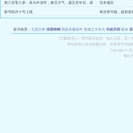
第三百零八章：吾为许清宵，散尽才气，愿五百年后，双
完本感言
圣临世【大结局】
新书四月十号上线
有没有可能，提前发
新书推荐：
九层天界
绿茵峥嵘
我是杀毒软件
美漫之大冬兵
华娱宗师
斩杀
系
空城
战争天堂
混元道纪
教练万岁
都市全能巨星
绝对交易
全职武神
位面复制
《大魏读书人》情节跌宕起伏、扣人心弦，是一本
本站所有小说为转载作品，所有章节均由
Copyright © 2
粤IC