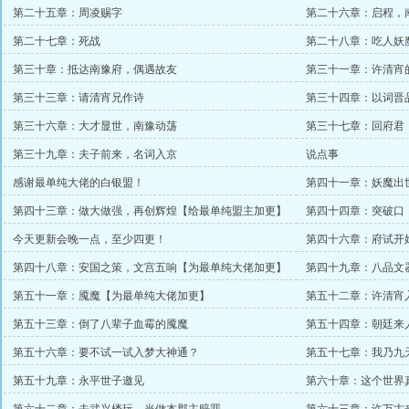
第二十五章：周凌赐字
第二十六章：启程，
第二十七章：死战
第二十八章：吃人妖
第三十章：抵达南豫府，偶遇故友
第三十一章：许清宵
第三十三章：请清宵兄作诗
第三十四章：以词晋
第三十六章：大才显世，南豫动荡
第三十七章：回府君
第三十九章：夫子前来，名词入京
说点事
感谢最单纯大佬的白银盟！
第四十一章：妖魔出
第四十三章：做大做强，再创辉煌【给最单纯盟主加更】
第四十四章：突破口
今天更新会晚一点，至少四更！
第四十六章：府试开
第四十八章：安国之策，文宫五响【为最单纯大佬加更】
第四十九章：八品文
第五十一章：魇魔【为最单纯大佬加更】
第五十二章：许清宵
第五十三章：倒了八辈子血霉的魇魔
第五十四章：朝廷来
第五十六章：要不试一试入梦大神通？
第五十七章：我乃九
第五十九章：永平世子邀见
第六十章：这个世界