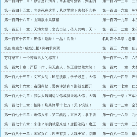
第一百四十二章：原告是许清宵，审案是许清宵，判案的
第一百四十三章：三
也是许清宵
无比
第一百四十五章：老夫死在这里，从这里跳下去都不会答
第一百四十六章：朝
应！哎呀，真香！
了
第一百四十八章：山雨欲来风满楼
第一百四十九章：本
【双倍求月票】
第一百五十一章：天地大儒，文宫自证，圣人共鸣，天下
第一百五十二章：朱
震惊【百万字了】
许清宵著书！
第一百五十四章：废儒！赐爵！一品！兵圣！
临时发个单章，急事
第四卷感言+成绩汇报+月初求月票
第一百五十六章：仙
辰入品？
万订感言！一个苦逼男人的感言！
第一百五十八章：六
第一百六十章：严磊下作，前无古人，陈正儒勃然大怒！
第一百六十一章：大
第一百六十三章：文宫大乱，民意溃散，学子毁意，大儒
第一百六十四章：严
失色
第一百六十六章：诸国弹劾，罢免许清宵？那就全面开
第一百六十七章：仁
战！
天布局
第一百六十九章：朕以大魏国运助你成就天地大儒，大魏
第一百七十章：三军
宣战！
营官】
第一百七十二章：拒降！坑杀降军十七万！天下惧惊！
第一百七十三章：全
第一百七十五章：蓬儒入牢，第二战起，五日内，拿下唐
第一百七十六章：九
国！
战！
第一百七十八章：来使？杀的就是来使！唐国沦陷！唐王
第一百七十九章：三
吐血！
傻眼！
第一百八十一章：国家兴亡，匹夫有责，大魏王室，临阵
第一百八十二章：屠