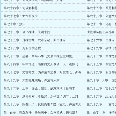
第六十二章：去武兴楼玩，当做本郡主赔罪
第六十三章：许万古
第六十四章：何以解相思
第六十五章：原是相
第六十七章：女帝的反应
第六十八章：立意文
第七十章：接头
第七十一章：还有一
第七十三章：金乌神通，天明书院
比较啰嗦的上架感言
第七十五章：丹神古经，武帝辛秘，回南豫府
第七十六章：南豫府
第七十八章：万安国的态度
第七十九章：事情比
第八十二章：赴宴，争与不争【为最单纯盟主加更】
第八十二章：大儒之
震撼！【一万字大更】
第八十四章：牢中悟道，南豫府文人暴动，天下震惊【一
第八十五章：朝堂之
万字大更】
【为最单纯大佬加更】
第八十七章：文宫昭文，为许清宵立像，暗度陈仓，歹毒
第八十九章：安国神
至极【为最单纯加更】
束！】
第八十九章：大型社死现场，许清宵入京
第九十章：天啊，国
第九十二章：上朝，面圣，儒官，敌意浓浓【新书求一
第九十三章：官职之
切】
第九十五章：刑部针对，冷板凳，永平世子调节，三封
第九十六章：忍无可
信！
齐鸣【为最单纯加更】
第九十八章：闹翻天了，仗刑尚书？陛下宣纸，许清宵为
第九十九章：千古名
大魏增国运
恐慌！
第一百章：调查案件，幕后黑手，女帝如妖，桃花显！
第一百零一章：许清