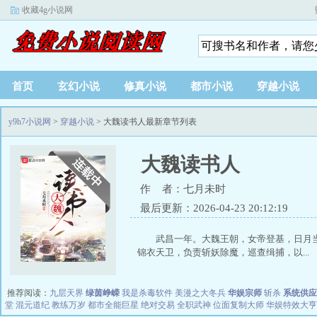
收藏4g小说网
首页
玄幻小说
修真小说
都市小说
穿越小说
y9h7小说网
>
穿越小说
> 大魏读书人最新章节列表
大魏读书人
作 者：七月未时
最后更新：2026-04-23 20:12:19
武昌一年。大魏王朝，女帝登基，日月
锦衣天卫，负责斩妖除魔，巡查缉捕，以...
推荐阅读：
九层天界
绿茵峥嵘
我是杀毒软件
美漫之大冬兵
华娱宗师
斩杀
系统供应
堂
混元道纪
教练万岁
都市全能巨星
绝对交易
全职武神
位面复制大师
华娱特效大亨