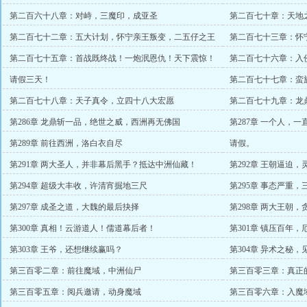
宫！
第二百六十八章：对峙，三魔印，成亚圣
第二百七十章：天地
第二百七十二章：五大计划，怀宁亲王叛变，二五仔之王
第二百七十三章：怀
次！
第二百七十五章：首战既终战！一炮泯恩仇！天下震惊！
第二百七十六章：入
族！
请假三天！
第二百七十七章：蛮
敌
第二百七十八章：天子真令，立四十八大宏愿
第二百七十九章：龙
宫显
第286章 龙鼎斩一品，绝世之威，西洲再无佛国
第287章 一个人，
第289章 前往西洲，洛白衣自尽
请假。
第291章 两大圣人，并非幕后黑手？抵达中洲仙藏！
第292章 王朝逼迫
第294章 超级大丰收，许清宵掘地三尺
第295章 事态严重
第297章 成圣之道，大魏的最后抉择
第298章 两大王朝
第300章 真相！云游道人！儒道幕后者！
第301章 镇压百年
第303章 王爷，还想继续赢吗？
第304章 异术之秘，
第三百零二章：前往魔域，中洲仙尸
第三百零三章：真正
第三百零五章：阅兵邀请，动身魔域
第三百零六章：入魔