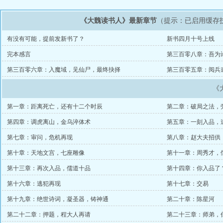
《大魏读书人》最新章节
（提示：已启用缓存
有没有可能，提前发新书了？
新书四月十号上线
完本感言
第三百零八章：吾为
圣临世【大结局】
第三百零六章：入魔域，见仙尸，最终抉择
第三百零五章：阅兵
《
第一章：距离死亡，还有十二个时辰
第二章：破局之法，
第四章：调虎离山，金乌淬体术
第五章：一刻入品，
第七章：审问，危机再现
第八章：赵大夫招供
第十章：天地文宫，七座雕像
第十一章：周秀才，
第十三章：再次入品，儒道十品
第十四章：你入品了
第十六章：逃犯再现
第十七章：交易
第十九章：绝世诗词，凝圣器，铸神通
第二十章：陈星河
第二十二章：押题，程大人再请
第二十三章：师弟，