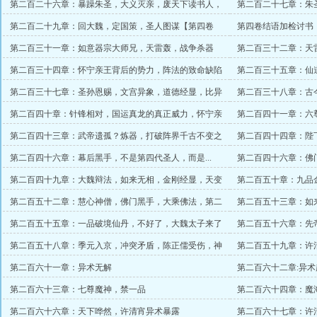
第二百二十六章：暴躁朱圣，大义灭亲，废天下读书人，
第二百二十七章：朱
圣威滔天
第二百二十九章：回大魏，定国策，圣人图谋【第四卷
第四卷结语加检讨书
完】
第二百三十一章：如意器宗大师兄，天雷轰，战争杀器
第二百三十二章：天
第二百三十四章：怀宁亲王背后的势力，阵法的致命缺陷
第二百三十五章：仙
第二百三十七章：圣孙恩赐，文宫异象，道德经显，比异
第二百三十八章：古
象？
第二百四十章：针锋相对，国运真龙的真正威力，怀宁亲
第二百四十一章：六
王登场
显身！
第二百四十三章：武帝遗孤？炼器，打破阵界千古不变之
第二百四十四章：陛
体系
山河崩碎
第二百四十六章：幕后黑手，不是第四代圣人，而是...
第二百四十六章：佛
宵诵经
第二百四十九章：大魏辩法，如来无相，金刚经显，天变
第二百五十章：九品
了
轮
第二百五十二章：慧心神僧，佛门黑手，大乘佛法，第二
第二百五十三章：如
日
尊【求月票】
第二百五十五章：一品破境仙丹，不好了，大魏太子来了
第二百五十六章：先
愿接受许清宵
第二百五十八章：季元入京，冲突矛盾，陈正儒受伤，神
第二百五十九章：许
武大炮铸好
温酒
第二百六十一章：异术无解
第二百六十二章:异
第二百六十三章：七尊魔神，禁一品
第二百六十四章：魔
法
第二百六十六章：天下哗然，许清宵异术暴露
第二百六十七章：许