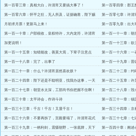
目！
第一百零三章：真相大白，许清宵又要搞大事了！
第一百零四章：郡王
八门京兵！格杀勿论！
第一百零六章：怀平之狂，无人所及，证据确凿，陛下赐
第一百零七章：许清
死
【为新盟淳先生加更】
月初求月票！更新马上来！
第一百零九章：出大
入宫！
第一百一十章：户部税收，皇权特许，大内龙符，许清宵
第一百一十一章：朝
又要开始搞事了！
加更说明！
第一百一十三章：欲
第一百一十五章：知错能改，善莫大焉，下辈子注意点
第一百一十六章：一
第一百一十八章：完了，出事了
第一百一十九章：晋
第一百二十一章：什么？许清宵居然喜欢朕？
第一百二十二章：约
第一百二十四章：陛下还是不聪明亚，找我办这事，一天
第一百二十五章：许
就行！
万两！
第一百二十七章：朝堂水太深，工部尚书你把握不住啊！
第一百二十八章：毁
第一百三十章：太平诗会，作诗斗诗
第一百三十一章：镇
第一百三十三章：千古！千古！又显千古！
第一百三十四章：京
第一百三十六章：不要再拆了，宫殿要塌了，许清宵花式
第一百三十七章：七
装哔
第一百三十九章：一柄利剑，震慑朝野，一张底牌，天下
第一百四十章：阐述
畏惧