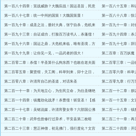
怯战
第一百八十四章：宣战威胁？大魏应战！国运圣旨，民意
第一百八十五章：和
之龙！突邪怕了！
给脸了？
第一百八十七章：统一中州的国策！大魏国策显！
第一百八十八章：惊天大秘！
第一百九十章：成圣之法，册封大典，张宁自杀，危机来
第一百九十一章：封
临
受辱
第一百九十三章：自证成功，打脸百万读书人，杀蓬儒！
第一百九十四章：杀
翻脸！
第一百九十六章：国运之鼎，大危机来临，唯有圣境，方
第一百九十七章：辞
可破局
第一百九十九章：让你见一见，一品武者的强大！
第二百章：百万妖魔
震惊
第二百零二章：杀儒！半圣算什么狗东西？也敢在老夫面
第二百零三章：一品
前叫嚣？
系！【月底求月票】
第二百零五章：聚贤馆，天工阁，科举到来，卯十之日，
第二百零六章：科举
大魏文宫脱离！
第二百零八章：许清宵自己的圣道，对话朱圣
第二百零九章：行万
票！！！！】
第二百一十一章：为天地立心，为生民立命，为往圣继绝
第二百一十二章：朕
学，为万世开太平
显！
第二百一十四章：镇魔劲化战矛！杀曹儒！斩亚圣！【感
第一百一十五章：文
谢再微笑打赏盟主】
器！
第二百一十七章：吴铭说媒，许清宵娶女帝？六部国公沸
第二百一十八章：镇
腾！
居
第二百二十章：武帝也曾修行过异术，平安县第二枚暗
第二百二十一章：再
子！一品遇星河
朱圣真灵
第二百二十三章：慧正神僧，初见佛门，强行度化？文宫
第二百二十四章：开
邀请
方底牌！